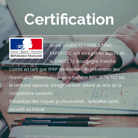
Certification
Notre société PJ CONSULTING
EXPERTISE, est enregistrée auprès de
la DIRECCTE Bourgogne Franche
Comté en tant que IPRP (Intervenant en prévention des
risques professionnels) sous le numéro BFC 2016/102 sur
le territoire national. Enregistrement délivré au titre de la
compétence suivante:
Prévention des risques professionnels, Spécialité santé,
sécurité au travail.